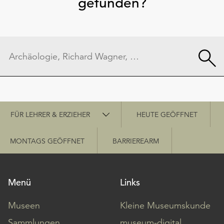
gefunden?
Schnellzugriff
FÜR LEHRER & ERZIEHER
HEUTE GEÖFFNET
MONTAGS GEÖFFNET
BARRIEREARM
Menü
Links
Museen
Kleine Museumskunde
Sammlungen
museum-digital