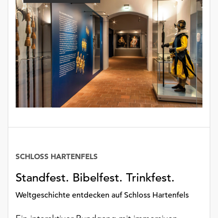
unserer
Datenschutzerklärung
oder
dem
Impressum
.
SCHLOSS HARTENFELS
Datum
Standfest. Bibelfest. Trinkfest.
Weltgeschichte entdecken auf Schloss Hartenfels