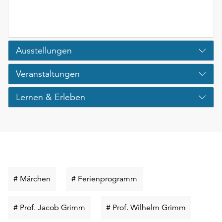
Ausstellungen
Veranstaltungen
Lernen & Erleben
Schlüsselwort
Schlüsselwort
# Märchen
# Ferienprogramm
suchen
suchen
Schlüsselwort
Schlüssel
# Prof. Jacob Grimm
# Prof. Wilhelm Grimm
suchen
suchen