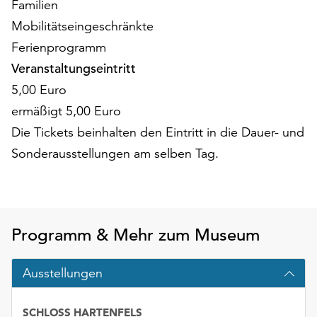
Familien
am
Ende
Mobilitätseingeschränkte
der
Ferienprogramm
Seite
Veranstaltungseintritt
die
Schaltfläche
5,00 Euro
„Cookie-
ermäßigt 5,00 Euro
Einstellungen“
Die Tickets beinhalten den Eintritt in die Dauer- und
zur
Verfügung.
Sonderausstellungen am selben Tag.
Funktionale
Cookies
werden
auch
Programm & Mehr zum Museum
ohne
Ihr
Einverständnis
Ausstellungen
weiterhin
ausgeführt.
SCHLOSS HARTENFELS
Datum