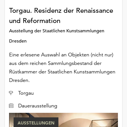
Möchten
Torgau. Residenz der Renaissance
Sie
die
und Reformation
verwendeten
Cookies
Ausstellung der Staatlichen Kunstsammlungen
anpassen,
Dresden
erreichen
Sie
Eine erlesene Auswahl an Objekten (nicht nur)
die
Einstellungen
aus dem reichen Sammlungsbestand der
über
Rüstkammer der Staatlichen Kunstsammlungen
die
Dresden.
Schaltfläche
„Auswählen“.
Ort
Torgau
Weitere
Dauerausstellung
Informationen
finden
Sie
AUSSTELLUNGEN
in