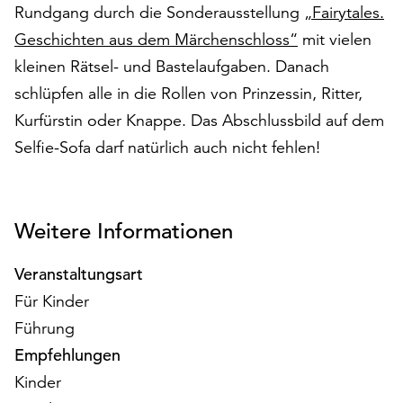
Rundgang durch die Sonderausstellung
„Fairytales.
auf
„Alle
Geschichten aus dem Märchenschloss“
mit vielen
akzeptieren“,
kleinen Rätsel- und Bastelaufgaben. Danach
um
schlüpfen alle in die Rollen von Prinzessin, Ritter,
alle
Kurfürstin oder Knappe. Das Abschlussbild auf dem
Cookies
zu
Selfie-Sofa darf natürlich auch nicht fehlen!
akzeptieren.
Sie
können
Ihr
Weitere Informationen
Einverständnis
jederzeit
Veranstaltungsart
ändern
Für Kinder
und
Führung
widerrufen.
Dafür
Empfehlungen
steht
Kinder
Ihnen