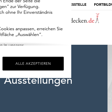
m Ende der Seite die
MUSEUMSPORTAL
DIE LANDESSTELLE
FORTBIL
ngen“ zur Verfügung.
h ohne Ihr Einverständnis
ookies anpassen, erreichen Sie
ltfläche „Auswählen“.
e in unserer
m
Impressum
.
ALLE AKZEPTIEREN
Ausstellungen