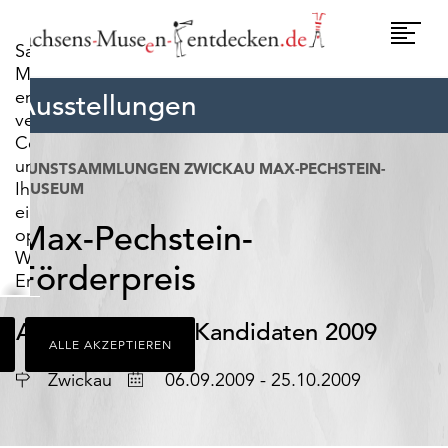
widerrufen.
Umscha
Sachsens-
Naviga
Museen-
entdecken.de
Ausstellungen
verwendet
Cookies,
um
KUNSTSAMMLUNGEN ZWICKAU MAX-PECHSTEIN-
Ihnen
MUSEUM
ein
Max-Pechstein-
optimales
Webseiten-
Förderpreis
Erlebnis
zu
bieten.
Ausstellung der Kandidaten 2009
ALLE AKZEPTIEREN
Dazu
zählen
Ort
Datum
Zwickau
06.09.2009 - 25.10.2009
Cookies,
die
für