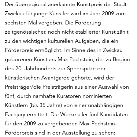
Der überregional anerkannte Kunstpreis der Stadt
auf
Zwickau für junge Künstler wird im Jahr 2009 zum
„Alle
akzeptieren“,
sechsten Mal vergeben. Die Förderung
um
zeitgenössischer, noch nicht etablierter Kunst zählt
alle
zu den wichtigen kulturellen Aufgaben, die ein
Cookies
zu
Förderpreis ermöglicht. Im Sinne des in Zwickau
akzeptieren.
geborenen Künstlers Max Pechstein, der zu Beginn
Sie
des 20. Jahrhunderts zur Speerspitze der
können
Ihr
künstlerischen Avantgarde gehörte, wird der
Einverständnis
Preisträger/die Preisträgerin aus einer Auswahl von
jederzeit
fünf, durch namhafte Kuratoren nominierten
ändern
und
Künstlern (bis 35 Jahre) von einer unabhängigen
widerrufen.
Fachjury ermittelt. Die Werke aller fünf Kandidaten
Dafür
für den 2009 zu vergebenden Max-Pechstein-
steht
Förderpreis sind in der Ausstellung zu sehen:
Ihnen