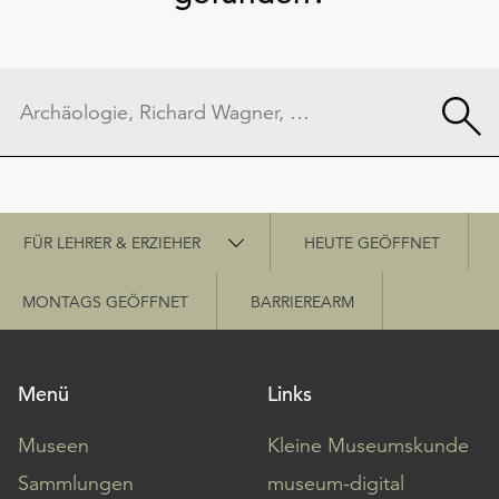
Schnellzugriff
FÜR LEHRER & ERZIEHER
HEUTE GEÖFFNET
MONTAGS GEÖFFNET
BARRIEREARM
Menü
Links
Museen
Kleine Museumskunde
Sammlungen
museum-digital