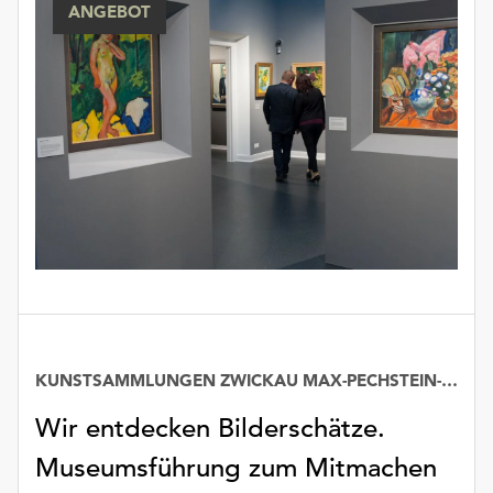
ANGEBOT
unserer
Datenschutzerklärung
oder
dem
Impressum
.
KUNSTSAMMLUNGEN ZWICKAU MAX-PECHSTEIN-MUSEUM
Wir entdecken Bilderschätze.
Museumsführung zum Mitmachen