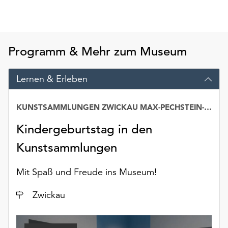
Möchten
Sie
die
verwendeten
Programm & Mehr zum Museum
Cookies
anpassen,
erreichen
Lernen & Erleben
Sie
die
KUNSTSAMMLUNGEN ZWICKAU MAX-PECHSTEIN-MUSEUM
Einstellungen
über
Kindergeburtstag in den
die
Kunstsammlungen
Schaltfläche
„Auswählen“.
Mit Spaß und Freude ins Museum!
Weitere
Informationen
Ort
Zwickau
finden
Sie
in