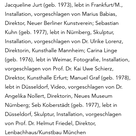
am
Jacqueline Jurt (geb. 1973), lebt in Frankfurt/M.,
Ende
Installation, vorgeschlagen von Marius Babias,
der
Direktor, Neuer Berliner Kunstverein; Sebastian
Seite
die
Kuhn (geb. 1977), lebt in Nürnberg, Skulptur,
Schaltfläche
Installation, vorgeschlagen von Dr. Ulrike Lorenz,
„Cookie-
Direktorin, Kunsthalle Mannheim; Carina Linge
Einstellungen“
zur
(geb. 1976), lebt in Weimar, Fotografie, Installation,
Verfügung.
vorgeschlagen von Prof. Dr. Kai Uwe Schierz,
Funktionale
Direktor, Kunsthalle Erfurt; Manuel Graf (geb. 1978),
Cookies
lebt in Düsseldorf, Video, vorgeschlagen von Dr.
werden
auch
Angelika Nollert, Direktorin, Neues Museum
ohne
Nürnberg; Seb Koberstädt (geb. 1977), lebt in
Ihr
Düsseldorf, Skulptur, Installation, vorgeschlagen
Einverständnis
weiterhin
von Prof. Dr. Helmut Friedel, Direktor,
ausgeführt.
Lenbachhaus/Kunstbau München