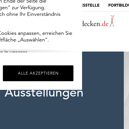
m Ende der Seite die
MUSEUMSPORTAL
DIE LANDESSTELLE
FORTBIL
ngen“ zur Verfügung.
h ohne Ihr Einverständnis
ookies anpassen, erreichen Sie
ltfläche „Auswählen“.
e in unserer
m
Impressum
.
ALLE AKZEPTIEREN
Ausstellungen