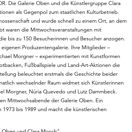
DR. Die Galerie Oben und die Künstlergruppe Clara
onen als Gegenpol zum staatlichen Kulturbetrieb.
nossenschaft und wurde schnell zu einem Ort, an dem
iebt waren die Mittwochsveranstaltungen mit
die bis zu 150 Besucherinnen und Besucher anzogen.
eigenen Produzentengalerie. Ihre Mitglieder –
chael Morgner – experimentierten mit Kunstformen
rotbacken, Fußballspiele und Land-Art-Aktionen die
tellung beleuchtet erstmals die Geschichte beider
onatlich wechselnder Raum widmet sich Künstlerinnen
chael Morgner, Núria Quevedo und Lutz Dammbeck.
ären Mittwochsabende der Galerie Oben. Ein
n 1973 bis 1989 und macht die künstlerischen
ie Oben und Clara Mosch“