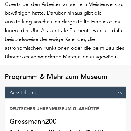
am
Goertz bei den Arbeiten an seinem Meisterwerk zu
Ende
bewältigen hatte. Darüber hinaus gibt die
der
Ausstellung anschaulich dargestellte Einblicke ins
Seite
die
Innere der Uhr. Als zentrale Elemente wurden dafür
Schaltfläche
beispielsweise der ewige Kalender, die
„Cookie-
astronomischen Funktionen oder die beim Bau des
Einstellungen“
Uhrwerkes verwendeten Materialien ausgewählt.
zur
Verfügung.
Funktionale
Programm & Mehr zum Museum
Cookies
werden
auch
Ausstellungen
ohne
Ihr
DEUTSCHES UHRENMUSEUM GLASHÜTTE
Einverständnis
weiterhin
Grossmann200
ausgeführt.