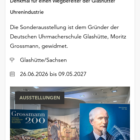
Denkmal für einen Wegbereiter der Glashütter
Möchten
Sie
Uhrenindustrie
die
verwendeten
Die Sonderausstellung ist dem Gründer der
Cookies
Deutschen Uhrmacherschule Glashütte, Moritz
anpassen,
Grossmann, gewidmet.
erreichen
Sie
Ort
Glashütte/Sachsen
die
Einstellungen
Datum
26.06.2026
bis 09.05.2027
über
die
Schaltfläche
„Auswählen“.
AUSSTELLUNGEN
Weitere
Informationen
finden
Sie
in