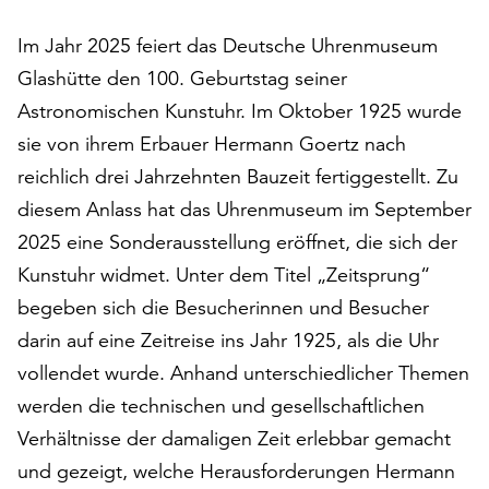
auf
Im Jahr 2025 feiert das Deutsche Uhrenmuseum
„Alle
akzeptieren“,
Glashütte den 100. Geburtstag seiner
um
Astronomischen Kunstuhr. Im Oktober 1925 wurde
alle
sie von ihrem Erbauer Hermann Goertz nach
Cookies
zu
reichlich drei Jahrzehnten Bauzeit fertiggestellt. Zu
akzeptieren.
diesem Anlass hat das Uhrenmuseum im September
Sie
2025 eine Sonderausstellung eröffnet, die sich der
können
Ihr
Kunstuhr widmet. Unter dem Titel „Zeitsprung“
Einverständnis
begeben sich die Besucherinnen und Besucher
jederzeit
darin auf eine Zeitreise ins Jahr 1925, als die Uhr
ändern
vollendet wurde. Anhand unterschiedlicher Themen
und
widerrufen.
werden die technischen und gesellschaftlichen
Dafür
Verhältnisse der damaligen Zeit erlebbar gemacht
steht
und gezeigt, welche Herausforderungen Hermann
Ihnen