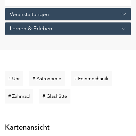
Veranstaltungen
Lernen & Erleben
Schlüsselwort
Schlüsselwort
Schlüsselwor
# Uhr
# Astronomie
# Feinmechanik
suchen
suchen
suchen
Schlüsselwort
Schlüsselwort
# Zahnrad
# Glashütte
suchen
suchen
Kartenansicht