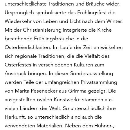
unterschiedlichste Traditionen und Bräuche wider.
auf
Ursprünglich symbolisierte das Frühlingsfest die
„Alle
akzeptieren“,
Wiederkehr von Leben und Licht nach dem Winter.
um
Mit der Christianisierung integrierte die Kirche
alle
bestehende Frühlingsbräuche in die
Cookies
zu
Osterfeierlichkeiten. Im Laufe der Zeit entwickelten
akzeptieren.
sich regionale Traditionen, die die Vielfalt des
Sie
Osterfestes in verschiedenen Kulturen zum
können
Ihr
Ausdruck bringen. In dieser Sonderausstellung
Einverständnis
werden Teile der umfangreichen Privatsammlung
jederzeit
von Marita Pesenecker aus Grimma gezeigt. Die
ändern
ausgestellten ovalen Kunstwerke stammen aus
und
widerrufen.
vielen Ländern der Welt. So unterschiedlich ihre
Dafür
Herkunft, so unterschiedlich sind auch die
steht
verwendeten Materialien. Neben dem Hühner-,
Ihnen