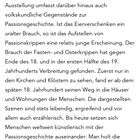
Möchten
Ausstellung umfasst darüber hinaus auch
Sie
volkskundliche Gegenstände zur
die
Passionsgeschichte. Ist das Eierverschenken ein
verwendeten
Cookies
uralter Brauch, so ist das Aufstellen von
anpassen,
Passionskrippen eine relativ junge Erscheinung. Der
erreichen
Brauch der Fasten- und Osterkrippen hat gegen
Sie
Ende des 18. und in der ersten Hälfte des 19.
die
Einstellungen
Jahrhunderts Verbreitung gefunden. Zuerst nur in
über
den Kirchen und Klöstern zu sehen, fand er ab dem
die
späten 18. Jahrhundert seinen Weg in die Häuser
Schaltfläche
„Auswählen“.
und Wohnungen der Menschen. Die dargestellten
Szenen sind stets lebendig, ergreifend und vor
Weitere
Informationen
allem auch erzählerisch. Bis heute setzen sich
finden
Menschen weltweit künstlerisch mit der
Sie
Passionsgeschichte auseinander: Man holt die
in