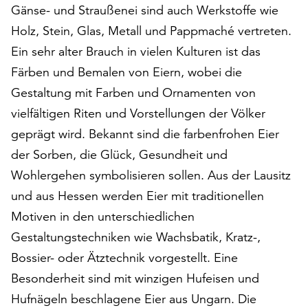
am
Gänse- und Straußenei sind auch Werkstoffe wie
Ende
Holz, Stein, Glas, Metall und Pappmaché vertreten.
der
Ein sehr alter Brauch in vielen Kulturen ist das
Seite
die
Färben und Bemalen von Eiern, wobei die
Schaltfläche
Gestaltung mit Farben und Ornamenten von
„Cookie-
vielfältigen Riten und Vorstellungen der Völker
Einstellungen“
zur
geprägt wird. Bekannt sind die farbenfrohen Eier
Verfügung.
der Sorben, die Glück, Gesundheit und
Funktionale
Wohlergehen symbolisieren sollen. Aus der Lausitz
Cookies
und aus Hessen werden Eier mit traditionellen
werden
auch
Motiven in den unterschiedlichen
ohne
Gestaltungstechniken wie Wachsbatik, Kratz-,
Ihr
Bossier- oder Ätztechnik vorgestellt. Eine
Einverständnis
weiterhin
Besonderheit sind mit winzigen Hufeisen und
ausgeführt.
Hufnägeln beschlagene Eier aus Ungarn. Die