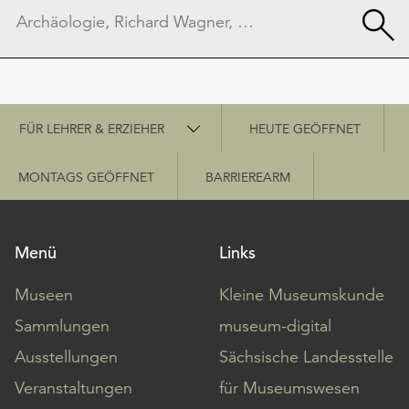
Schnellzugriff
FÜR LEHRER & ERZIEHER
HEUTE GEÖFFNET
MONTAGS GEÖFFNET
BARRIEREARM
Menü
Links
Museen
Kleine Museumskunde
Sammlungen
museum-digital
Ausstellungen
Sächsische Landesstelle
Veranstaltungen
für Museumswesen