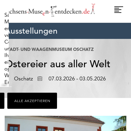
widerrufen.
Umscha
Sachsens-
Naviga
Museen-
entdecken.de
Ausstellungen
verwendet
Cookies,
um
STADT- UND WAAGENMUSEUM OSCHATZ
Ihnen
Ostereier aus aller Welt
ein
optimales
Webseiten-
Ort
Datum
Oschatz
07.03.2026 - 03.05.2026
Erlebnis
zu
bieten.
ALLE AKZEPTIEREN
Dazu
zählen
Cookies,
die
für