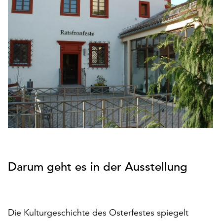
den
Betrieb
der
Seite
notwendig
sind
(funktionale
Cookies),
sowie
solche,
die
lediglich
zu
anonymen
Darum geht es in der Ausstellung
Statistikzwecken
genutzt
werden.
Klicken
Die Kulturgeschichte des Osterfestes spiegelt
Sie