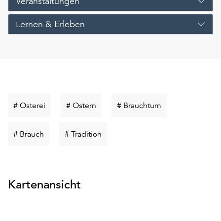
Veranstaltungen
Lernen & Erleben
Schlüsselwort
Schlüsselwort
Schlüsselwort
# Osterei
# Ostern
# Brauchtum
suchen
suchen
suchen
Schlüsselwort
Schlüsselwort
# Brauch
# Tradition
suchen
suchen
Kartenansicht