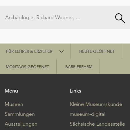
Schnellzugriff
FÜR LEHRER & ERZIEHER
HEUTE GEÖFFNET
MONTAGS GEÖFFNET
BARRIEREARM
Menü
Links
Museen
Kleine Museumskunde
Sammlungen
museum-digital
Ausstellungen
Sächsische Landesstelle