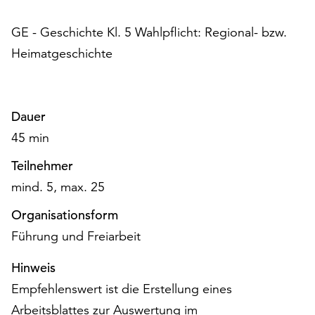
am
Ende
GE - Geschichte Kl. 5 Wahlpflicht: Regional- bzw.
der
Heimatgeschichte
Seite
die
Schaltfläche
„Cookie-
Dauer
Einstellungen“
zur
45 min
Verfügung.
Teilnehmer
Funktionale
Cookies
mind. 5, max. 25
werden
Organisationsform
auch
ohne
Führung und Freiarbeit
Ihr
Einverständnis
Hinweis
weiterhin
Empfehlenswert ist die Erstellung eines
ausgeführt.
Arbeitsblattes zur Auswertung im