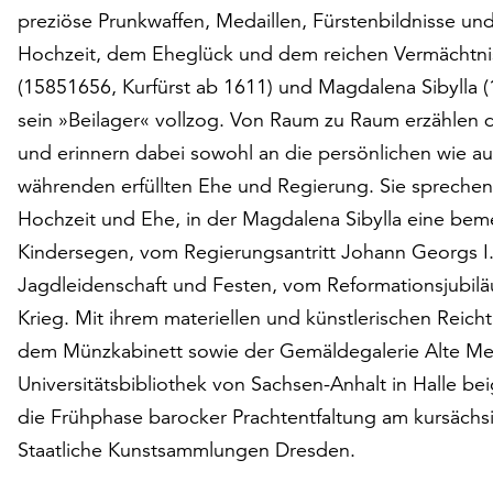
preziöse Prunkwaffen, Medaillen, Fürstenbildnisse un
Hochzeit, dem Eheglück und dem reichen Vermächtnis
(15851656, Kurfürst ab 1611) und Magdalena Sibylla (
sein »Beilager« vollzog. Von Raum zu Raum erzählen 
und erinnern dabei sowohl an die persönlichen wie au
währenden erfüllten Ehe und Regierung. Sie sprechen
Hochzeit und Ehe, in der Magdalena Sibylla eine be
Kindersegen, vom Regierungsantritt Johann Georgs I.
Jagdleidenschaft und Festen, vom Reformationsjubil
Krieg. Mit ihrem materiellen und künstlerischen Reic
dem Münzkabinett sowie der Gemäldegalerie Alte Me
Universitätsbibliothek von Sachsen-Anhalt in Halle be
die Frühphase barocker Prachtentfaltung am kursächs
Staatliche Kunstsammlungen Dresden.