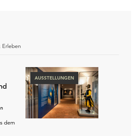
 Erleben
AUSSTELLUNGEN
nd
en
us dem