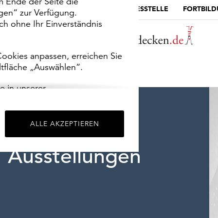
m Ende der Seite die
MUSEUMSPORTAL
DIE LANDESSTELLE
FORTBIL
ngen“ zur Verfügung.
h ohne Ihr Einverständnis
ookies anpassen, erreichen Sie
ltfläche „Auswählen“.
e in unserer
m
Impressum
.
ALLE AKZEPTIEREN
Ausstellungen