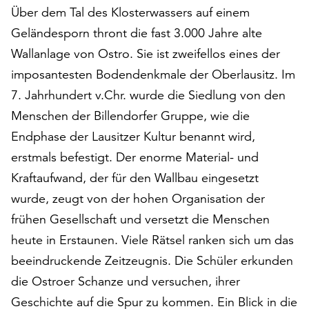
Über dem Tal des Klosterwassers auf einem
auf
„Alle
Geländesporn thront die fast 3.000 Jahre alte
akzeptieren“,
Wallanlage von Ostro. Sie ist zweifellos eines der
um
imposantesten Bodendenkmale der Oberlausitz. Im
alle
Cookies
7. Jahrhundert v.Chr. wurde die Siedlung von den
zu
Menschen der Billendorfer Gruppe, wie die
akzeptieren.
Endphase der Lausitzer Kultur benannt wird,
Sie
erstmals befestigt. Der enorme Material- und
können
Ihr
Kraftaufwand, der für den Wallbau eingesetzt
Einverständnis
wurde, zeugt von der hohen Organisation der
jederzeit
frühen Gesellschaft und versetzt die Menschen
ändern
und
heute in Erstaunen. Viele Rätsel ranken sich um das
widerrufen.
beeindruckende Zeitzeugnis. Die Schüler erkunden
Dafür
die Ostroer Schanze und versuchen, ihrer
steht
Ihnen
Geschichte auf die Spur zu kommen. Ein Blick in die