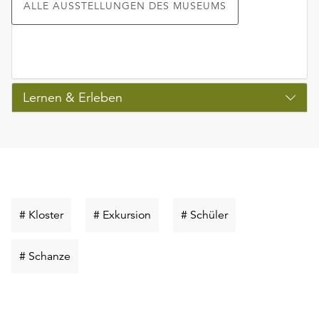
ALLE AUSSTELLUNGEN DES MUSEUMS
Lernen & Erleben
Schlüsselwort
Schlüsselwort
Schlüsselwort
# Kloster
# Exkursion
# Schüler
suchen
suchen
suchen
Schlüsselwort
# Schanze
suchen