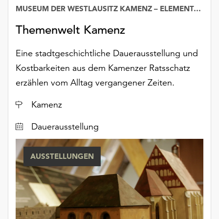
unserer
MUSEUM DER WESTLAUSITZ KAMENZ – ELEMENTARIUM
Datum
Datenschutzerklärung
Themenwelt Kamenz
oder
dem
Eine stadtgeschichtliche Dauerausstellung und
Impressum
.
Kostbarkeiten aus dem Kamenzer Ratsschatz
erzählen vom Alltag vergangener Zeiten.
Ort
Kamenz
Dauerausstellung
AUSSTELLUNGEN