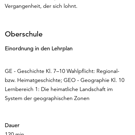
am
Vergangenheit, der sich lohnt.
Ende
der
Seite
die
Oberschule
Schaltfläche
„Cookie-
Einordnung in den Lehrplan
Einstellungen“
zur
Verfügung.
GE - Geschichte Kl. 7–10 Wahlpflicht: Regional-
Funktionale
Cookies
bzw. Heimatgeschichte; GEO - Geographie Kl. 10
werden
Lernbereich 1: Die heimatliche Landschaft im
auch
System der geographischen Zonen
ohne
Ihr
Einverständnis
weiterhin
Dauer
ausgeführt.
120 min