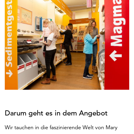
den
Betrieb
der
Seite
notwendig
sind
(funktionale
Cookies),
sowie
solche,
die
lediglich
zu
anonymen
Statistikzwecken
genutzt
Darum geht es in dem Angebot
werden.
Klicken
Wir tauchen in die faszinierende Welt von Mary
Sie