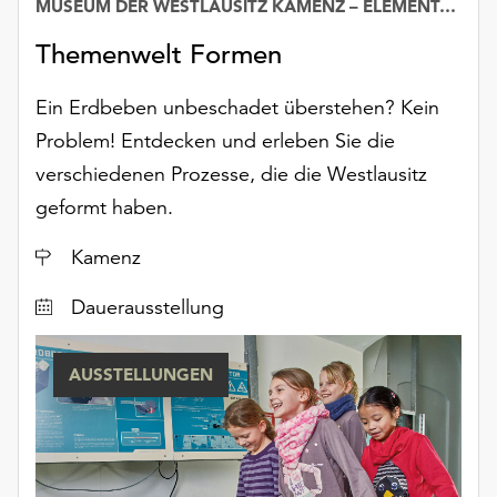
MUSEUM DER WESTLAUSITZ KAMENZ – ELEMENTARIUM
Datum
Möchten
Sie
Themenwelt Formen
die
verwendeten
Ein Erdbeben unbeschadet überstehen? Kein
Cookies
Problem! Entdecken und erleben Sie die
anpassen,
erreichen
verschiedenen Prozesse, die die Westlausitz
Sie
geformt haben.
die
Einstellungen
Ort
Kamenz
über
die
Dauerausstellung
Schaltfläche
„Auswählen“.
AUSSTELLUNGEN
Weitere
Informationen
finden
Sie
in