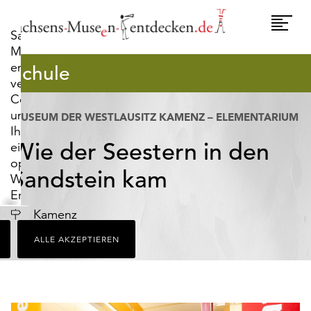
widerrufen.
Umscha
Sachsens-
Naviga
Museen-
entdecken.de
Schule
verwendet
Cookies,
um
MUSEUM DER WESTLAUSITZ KAMENZ – ELEMENTARIUM
Ihnen
Wie der Seestern in den
ein
optimales
Sandstein kam
Webseiten-
Erlebnis
zu
Ort
Kamenz
bieten.
ALLE AKZEPTIEREN
Dazu
zählen
Cookies,
die
für