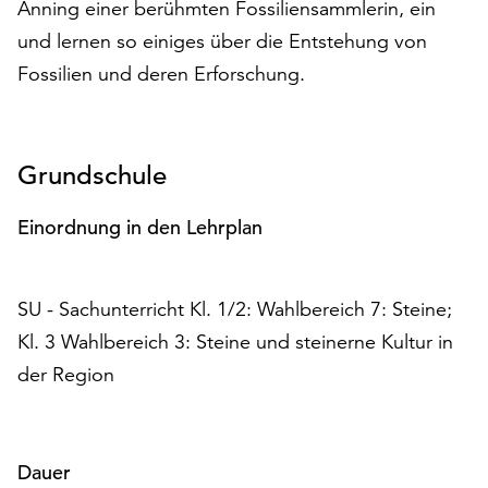
Anning einer berühmten Fossiliensammlerin, ein
auf
und lernen so einiges über die Entstehung von
„Alle
akzeptieren“,
Fossilien und deren Erforschung.
um
alle
Cookies
Grundschule
zu
akzeptieren.
Sie
Einordnung in den Lehrplan
können
Ihr
Einverständnis
SU - Sachunterricht Kl. 1/2: Wahlbereich 7: Steine;
jederzeit
Kl. 3 Wahlbereich 3: Steine und steinerne Kultur in
ändern
und
der Region
widerrufen.
Dafür
steht
Dauer
Ihnen