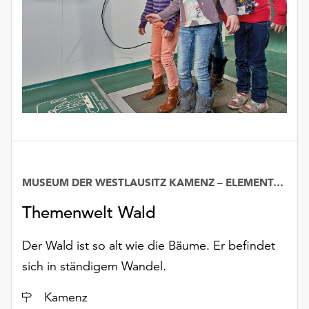
unserer
Datenschutzerklärung
oder
dem
Impressum
.
MUSEUM DER WESTLAUSITZ KAMENZ – ELEMENTARIUM
Datum
Themenwelt Wald
Der Wald ist so alt wie die Bäume. Er befindet
sich in ständigem Wandel.
Ort
Kamenz