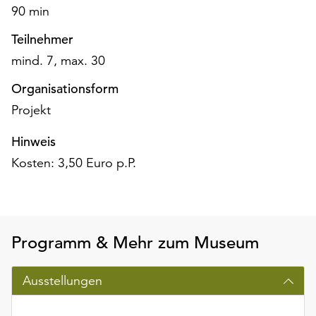
am
90 min
Ende
Teilnehmer
der
Seite
mind. 7, max. 30
die
Schaltfläche
Organisationsform
„Cookie-
Projekt
Einstellungen“
zur
Hinweis
Verfügung.
Kosten: 3,50 Euro p.P.
Funktionale
Cookies
werden
auch
ohne
Programm & Mehr zum Museum
Ihr
Einverständnis
Ausstellungen
weiterhin
ausgeführt.