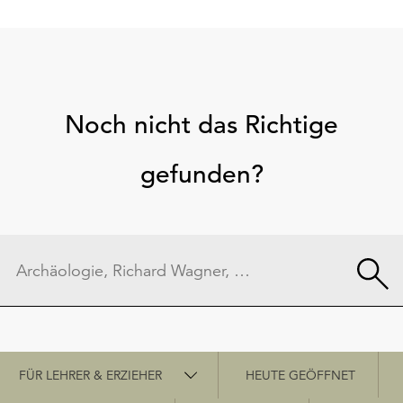
Noch nicht das Richtige
gefunden?
Schnellzugriff
FÜR LEHRER & ERZIEHER
HEUTE GEÖFFNET