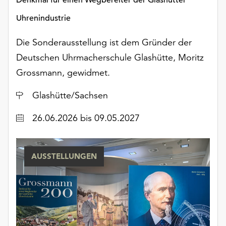
unserer
Uhrenindustrie
Datenschutzerklärung
oder
Die Sonderausstellung ist dem Gründer der
dem
Impressum
Deutschen Uhrmacherschule Glashütte, Moritz
.
Grossmann, gewidmet.
Ort
Glashütte/Sachsen
Datum
26.06.2026
bis 09.05.2027
AUSSTELLUNGEN