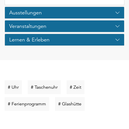
Ausstellungen
Veranstaltungen
Lernen & Erleben
Schlüsselwort
Schlüsselwort
Schlüsselwort
# Uhr
# Taschenuhr
# Zeit
suchen
suchen
suchen
Schlüsselwort
Schlüsselwort
# Ferienprogramm
# Glashütte
suchen
suchen