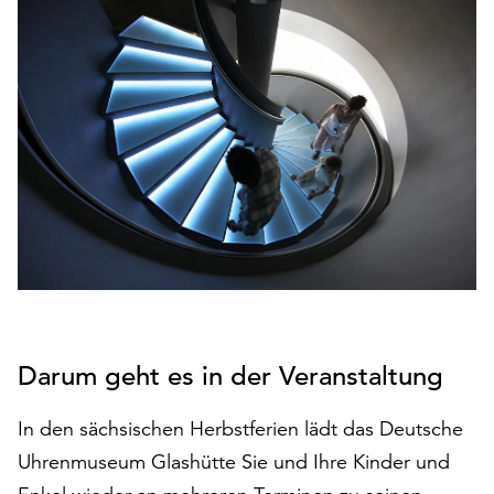
den
Betrieb
der
Seite
notwendig
sind
(funktionale
Cookies),
sowie
solche,
die
lediglich
zu
anonymen
Darum geht es in der Veranstaltung
Statistikzwecken
genutzt
werden.
In den sächsischen Herbstferien lädt das Deutsche
Uhrenmuseum Glashütte Sie und Ihre Kinder und
Klicken
Sie