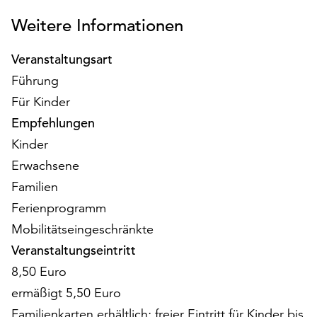
am
Weitere Informationen
Ende
der
Seite
Veranstaltungsart
die
Führung
Schaltfläche
Für Kinder
„Cookie-
Einstellungen“
Empfehlungen
zur
Kinder
Verfügung.
Erwachsene
Funktionale
Cookies
Familien
werden
Ferienprogramm
auch
Mobilitätseingeschränkte
ohne
Veranstaltungseintritt
Ihr
Einverständnis
8,50 Euro
weiterhin
ermäßigt 5,50 Euro
ausgeführt.
Familienkarten erhältlich; freier Eintritt für Kinder bis