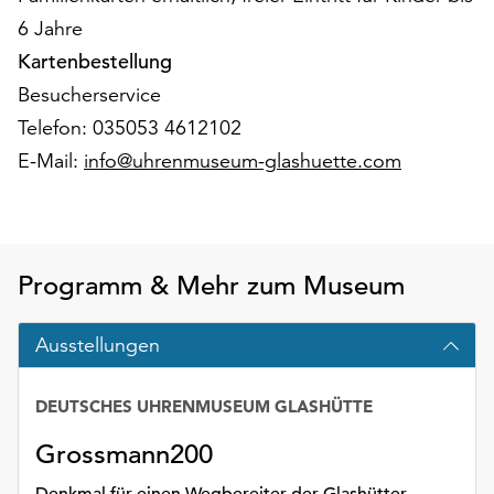
Möchten
6 Jahre
Sie
Kartenbestellung
die
verwendeten
Besucherservice
Cookies
Telefon: 035053 4612102
anpassen,
E-Mail:
info@uhrenmuseum-glashuette.com
erreichen
Sie
die
Einstellungen
über
Programm & Mehr zum Museum
die
Schaltfläche
Ausstellungen
„Auswählen“.
Weitere
DEUTSCHES UHRENMUSEUM GLASHÜTTE
Informationen
finden
Grossmann200
Sie
in
Denkmal für einen Wegbereiter der Glashütter