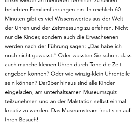
Enkel wieder an mehreren Terminen zu seinen
auf
beliebten Familienführungen ein. In reichlich 60
„Alle
Minuten gibt es viel Wissenswertes aus der Welt
akzeptieren“,
um
der Uhren und der Zeitmessung zu erfahren. Nicht
alle
nur die Kinder, sondern auch die Erwachsenen
Cookies
werden nach der Führung sagen: „Das habe ich
zu
noch nicht gewusst.“ Oder wussten Sie schon, dass
akzeptieren.
Sie
auch manche kleinen Uhren durch Töne die Zeit
können
angeben können? Oder wie winzig-klein Uhrenteile
Ihr
sein können? Darüber hinaus sind alle Kinder
Einverständnis
jederzeit
eingeladen, am unterhaltsamen Museumsquiz
ändern
teilzunehmen und an der Malstation selbst einmal
und
kreativ zu werden. Das Museumsteam freut sich auf
widerrufen.
Dafür
Ihren Besuch!
steht
Ihnen