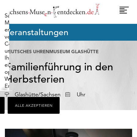
widerrufen.
Umscha
Sachsens-
Naviga
Museen-
entdecken.de
Veranstaltungen
verwendet
Cookies,
um
DEUTSCHES UHRENMUSEUM GLASHÜTTE
Ihnen
Familienführung in den
ein
optimales
Herbstferien
Webseiten-
Erlebnis
zu
Datum
Glashütte/Sachsen
Uhr
bieten.
ALLE AKZEPTIEREN
Dazu
zählen
Cookies,
die
für