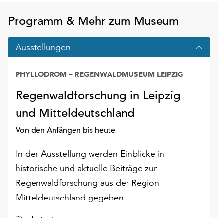
Möchten
Sie
Programm & Mehr zum Museum
die
verwendeten
Ausstellungen
Cookies
anpassen,
erreichen
PHYLLODROM – REGENWALDMUSEUM LEIPZIG
Sie
Regenwaldforschung in Leipzig
die
Einstellungen
und Mitteldeutschland
über
die
Von den Anfängen bis heute
Schaltfläche
„Auswählen“.
In der Ausstellung werden Einblicke in
historische und aktuelle Beiträge zur
Weitere
Informationen
Regenwaldforschung aus der Region
finden
Mitteldeutschland gegeben.
Sie
in