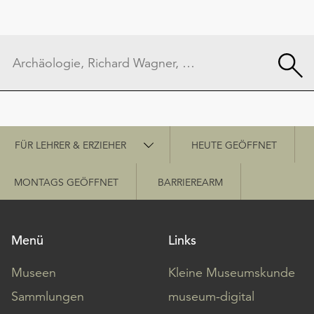
Schnellzugriff
FÜR LEHRER & ERZIEHER
HEUTE GEÖFFNET
MONTAGS GEÖFFNET
BARRIEREARM
Menü
Links
Museen
Kleine Museumskunde
Sammlungen
museum-digital