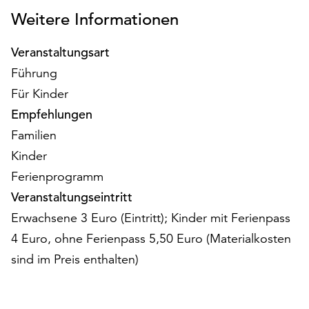
am
Weitere Informationen
Ende
der
Veranstaltungsart
Seite
die
Führung
Schaltfläche
Für Kinder
„Cookie-
Empfehlungen
Einstellungen“
zur
Familien
Verfügung.
Kinder
Funktionale
Ferienprogramm
Cookies
werden
Veranstaltungseintritt
auch
Erwachsene 3 Euro (Eintritt); Kinder mit Ferienpass
ohne
4 Euro, ohne Ferienpass 5,50 Euro (Materialkosten
Ihr
sind im Preis enthalten)
Einverständnis
weiterhin
ausgeführt.