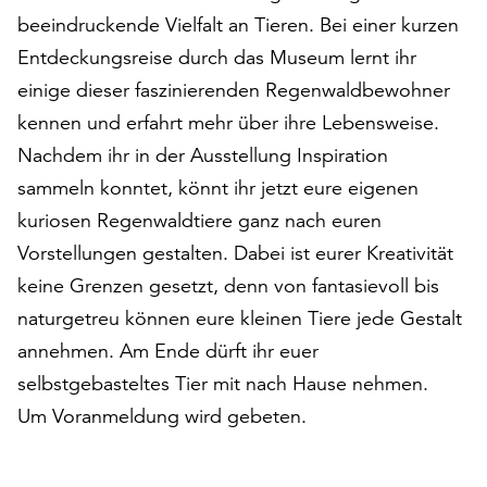
auf
beeindruckende Vielfalt an Tieren. Bei einer kurzen
„Alle
Entdeckungsreise durch das Museum lernt ihr
akzeptieren“,
einige dieser faszinierenden Regenwaldbewohner
um
alle
kennen und erfahrt mehr über ihre Lebensweise.
Cookies
Nachdem ihr in der Ausstellung Inspiration
zu
sammeln konntet, könnt ihr jetzt eure eigenen
akzeptieren.
kuriosen Regenwaldtiere ganz nach euren
Sie
können
Vorstellungen gestalten. Dabei ist eurer Kreativität
Ihr
keine Grenzen gesetzt, denn von fantasievoll bis
Einverständnis
naturgetreu können eure kleinen Tiere jede Gestalt
jederzeit
ändern
annehmen. Am Ende dürft ihr euer
und
selbstgebasteltes Tier mit nach Hause nehmen.
widerrufen.
Um Voranmeldung wird gebeten.
Dafür
steht
Ihnen