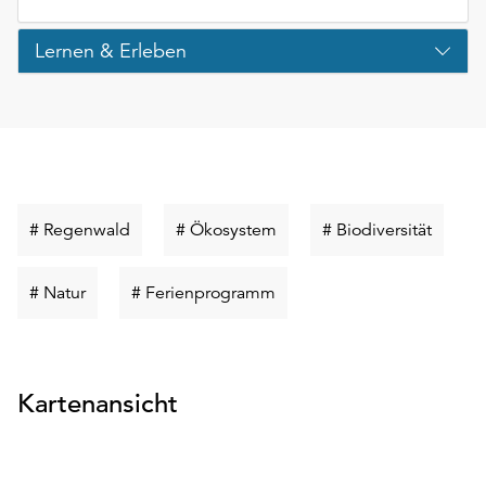
Lernen & Erleben
Schlüsselwort
Schlüsselwort
Schlüs
# Regenwald
# Ökosystem
# Biodiversität
suchen
suchen
suchen
Schlüsselwort
Schlüsselwort
# Natur
# Ferienprogramm
suchen
suchen
Kartenansicht