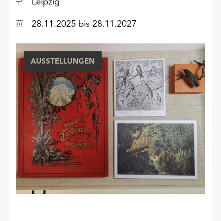
Ort
Leipzig
unserer
Datenschutzerklärung
Datum
28.11.2025
bis 28.11.2027
oder
dem
Impressum
AUSSTELLUNGEN
.