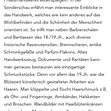
am
Sonderschau erfährt man interessante Einblicke in
Ende
der
das Handwerk, welches wie kein anderes auf das
Seite
Wohlbefinden und die Schönheit der Menschheit
die
orientiert ist. So trifft man neben Barbierschalen
Schaltfläche
„Cookie-
und Barttassen des 18./19.Jh., auch diverse
Einstellungen“
historische Rasierutensilien, Brennscheren, antike
zur
Schminkgefäße und Parfüm-Flakons. Altes
Verfügung.
Handwerkszeug, Dokumente und Raritäten kann
Funktionale
Cookies
man genauso bestaunen wie einzigartige
werden
Schmuckstücke. Denn vor allem das 19.Jh. war die
auch
Blütezeit künstlerisch gestalteter Arbeiten aus
ohne
Ihr
Haaren. Man klöppelte und flocht Haarschmuck z.B.
Einverständnis
als Ohr- und Fingerringe, Armbänder, Halsketten
weiterhin
und Broschen. Wandbilder mit Haarblütenkränzen
ausgeführt.