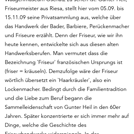
auf
Friseurmeister aus Riesa, stellt hier vom 05.09. bis
„Alle
15.11.09 seine Privatsammlung aus, welche über
akzeptieren“,
das Handwerk der Bader, Barbiere, Perückenmacher
um
alle
und Friseure erzählt. Denn der Friseur, wie wir ihn
Cookies
heute kennen, entwickelte sich aus diesen alten
zu
Handwerksberufen. Man vermutet dass die
akzeptieren.
Sie
Bezeichnung `Friseur` französischen Ursprungs ist
können
(friser = kräuseln). Demzufolge wäre der Friseur
Ihr
wörtlich übersetzt ein `Haarkräusler`, also ein
Einverständnis
jederzeit
Lockenmacher. Bedingt durch die Familientradition
ändern
und die Liebe zum Beruf begann die
und
Sammelleidenschaft von Gunter Heil in den 60er
widerrufen.
Jahren. Später konzentrierte er sich immer mehr auf
Dafür
steht
Dinge, welche die Geschichte des
Ihnen
Friseurhandwerks widerspiegeln. In der