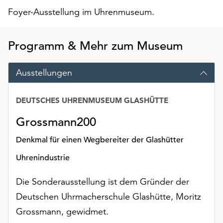
am
Foyer-Ausstellung im Uhrenmuseum.
Ende
der
Seite
Programm & Mehr zum Museum
die
Schaltfläche
Ausstellungen
„Cookie-
Einstellungen“
zur
DEUTSCHES UHRENMUSEUM GLASHÜTTE
Verfügung.
Funktionale
Grossmann200
Cookies
Denkmal für einen Wegbereiter der Glashütter
werden
auch
Uhrenindustrie
ohne
Ihr
Die Sonderausstellung ist dem Gründer der
Einverständnis
Deutschen Uhrmacherschule Glashütte, Moritz
weiterhin
ausgeführt.
Grossmann, gewidmet.