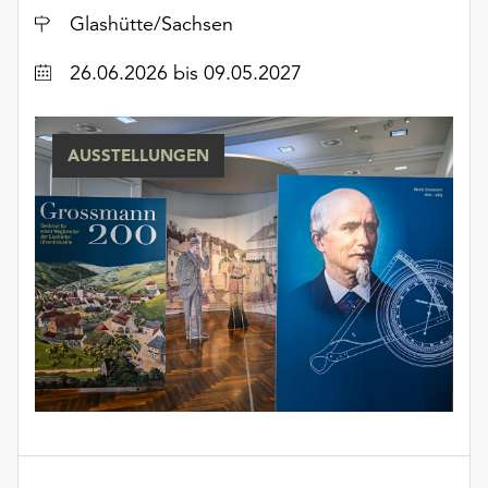
Möchten
Ort
Glashütte/Sachsen
Sie
die
Datum
26.06.2026
bis 09.05.2027
verwendeten
Cookies
anpassen,
AUSSTELLUNGEN
erreichen
Sie
die
Einstellungen
über
die
Schaltfläche
„Auswählen“.
Weitere
Informationen
finden
Sie
in