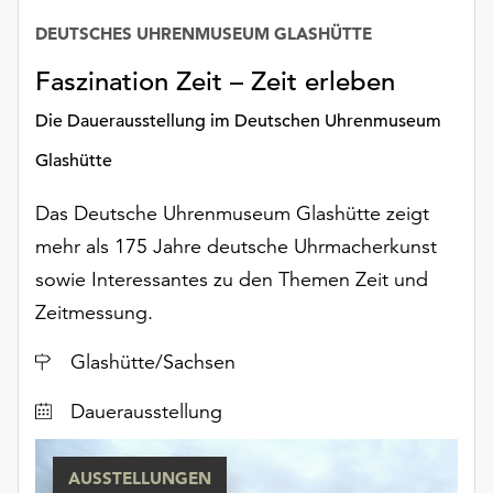
unserer
DEUTSCHES UHRENMUSEUM GLASHÜTTE
Datum
Datenschutzerklärung
oder
Faszination Zeit – Zeit erleben
dem
Impressum
Die Dauerausstellung im Deutschen Uhrenmuseum
.
Glashütte
Das Deutsche Uhrenmuseum Glashütte zeigt
mehr als 175 Jahre deutsche Uhrmacherkunst
sowie Interessantes zu den Themen Zeit und
Zeitmessung.
Ort
Glashütte/Sachsen
Dauerausstellung
AUSSTELLUNGEN