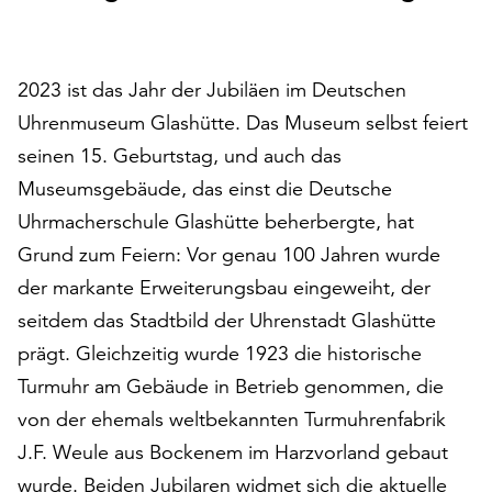
auf
„Alle
akzeptieren“,
2023 ist das Jahr der Jubiläen im Deutschen
um
Uhrenmuseum Glashütte. Das Museum selbst feiert
alle
Cookies
seinen 15. Geburtstag, und auch das
zu
Museumsgebäude, das einst die Deutsche
akzeptieren.
Uhrmacherschule Glashütte beherbergte, hat
Sie
können
Grund zum Feiern: Vor genau 100 Jahren wurde
Ihr
der markante Erweiterungsbau eingeweiht, der
Einverständnis
seitdem das Stadtbild der Uhrenstadt Glashütte
jederzeit
ändern
prägt. Gleichzeitig wurde 1923 die historische
und
Turmuhr am Gebäude in Betrieb genommen, die
widerrufen.
von der ehemals weltbekannten Turmuhrenfabrik
Dafür
J.F. Weule aus Bockenem im Harzvorland gebaut
steht
Ihnen
wurde. Beiden Jubilaren widmet sich die aktuelle