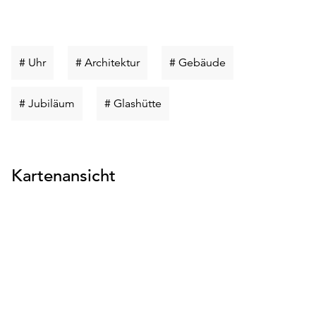
Schlüsselwort
Schlüsselwort
Schlüsselwort
# Uhr
# Architektur
# Gebäude
suchen
suchen
suchen
Schlüsselwort
Schlüsselwort
# Jubiläum
# Glashütte
suchen
suchen
Kartenansicht