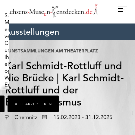
widerrufen.
Umscha
Sachsens-
Naviga
Museen-
entdecken.de
Ausstellungen
verwendet
Cookies,
um
KUNSTSAMMLUNGEN AM THEATERPLATZ
Ihnen
Karl Schmidt-Rottluff und
ein
optimales
die Brücke | Karl Schmidt-
Webseiten-
Erlebnis
Rottluff und der
zu
bieten.
Expressionismus
ALLE AKZEPTIEREN
Dazu
zählen
Ort
Datum
Chemnitz
15.02.2023 - 31.12.2025
Cookies,
die
für