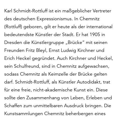
auf
Karl Schmidt-Rottluff ist ein maßgeblicher Vertreter
„Alle
akzeptieren“,
des deutschen Expressionismus. In Chemnitz
um
(Rottluff) geboren, gilt er heute als der international
alle
bedeutendste Künstler der Stadt. Er hat 1905 in
Cookies
zu
Dresden die Künstlergruppe „Brücke“ mit seinen
akzeptieren.
Freunden Fritz Bleyl, Ernst Ludwig Kirchner und
Sie
Erich Heckel gegründet. Auch Kirchner und Heckel,
können
Ihr
sein Schulfreund, sind in Chemnitz aufgewachsen,
Einverständnis
sodass Chemnitz als Keimzelle der Brücke gelten
jederzeit
darf. Schmidt-Rottluff, als Künstler Autodidakt, trat
ändern
für eine freie, nicht-akademische Kunst ein. Diese
und
widerrufen.
sollte den Zusammenhang von Leben, Erleben und
Dafür
Schaffen zum unmittelbaren Ausdruck bringen. Die
steht
Kunstsammlungen Chemnitz beherbergen eines
Ihnen