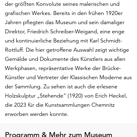
am
der größten Konvolute seines malerischen und
Ende
grafischen Werkes. Bereits in den frühen 1920er
der
Jahren pflegten das Museum und sein damaliger
Seite
die
Direktor, Friedrich Schreiber-Weigand, eine enge
Schaltfläche
und kontinuierliche Beziehung mit Karl Schmidt-
„Cookie-
Rottluff. Die hier getroffene Auswahl zeigt wichtige
Einstellungen“
Gemälde und Dokumente des Künstlers aus allen
zur
Verfügung.
Werkphasen, repräsentative Werke der Brücke-
Funktionale
Künstler und Vertreter der Klassischen Moderne aus
Cookies
der Sammlung. Zu sehen ist auch die erlesene
werden
auch
Holzskulptur „Stehende“ (1920) von Erich Heckel,
ohne
die 2023 für die Kunstsammlungen Chemnitz
Ihr
erworben werden konnte.
Einverständnis
weiterhin
ausgeführt.
Programm & Mehr zum Museum