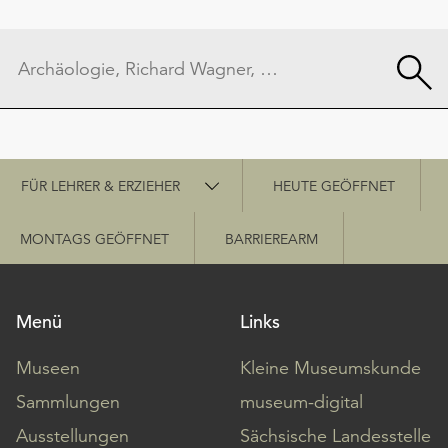
Schnellzugriff
FÜR LEHRER & ERZIEHER
HEUTE GEÖFFNET
MONTAGS GEÖFFNET
BARRIEREARM
Menü
Links
Museen
Kleine Museumskunde
Sammlungen
museum-digital
Ausstellungen
Sächsische Landesstelle