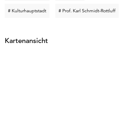
suchen
suchen
Schlüsselwort
Schlüss
# Kulturhauptstadt
# Prof. Karl Schmidt-Rottluff
suchen
suchen
Kartenansicht