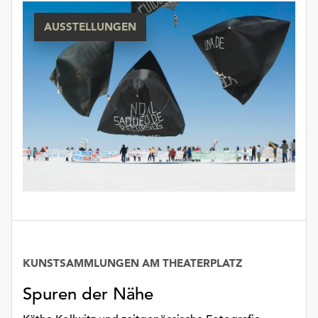
unserer
AUSSTELLUNGEN
Datenschutzerklärung
oder
dem
Impressum
.
KUNSTSAMMLUNGEN AM THEATERPLATZ
Spuren der Nähe