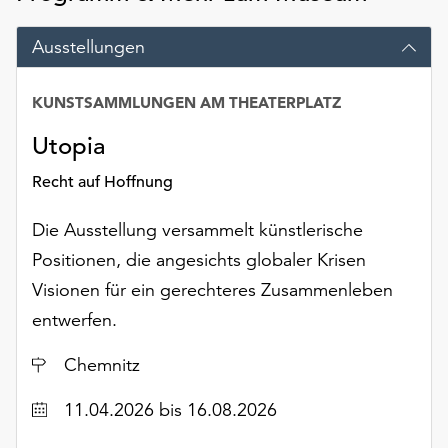
Möchten
Sie
Ausstellungen
die
verwendeten
KUNSTSAMMLUNGEN AM THEATERPLATZ
Cookies
anpassen,
Utopia
erreichen
Sie
Recht auf Hoffnung
die
Einstellungen
Die Ausstellung versammelt künstlerische
über
Positionen, die angesichts globaler Krisen
die
Schaltfläche
Visionen für ein gerechteres Zusammenleben
„Auswählen“.
entwerfen.
Weitere
Ort
Chemnitz
Informationen
finden
Datum
11.04.2026
bis 16.08.2026
Sie
in