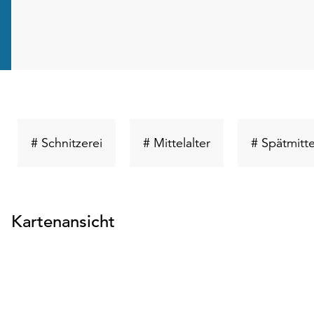
Schlüsselwort
Schlüsselwort
# Schnitzerei
# Mittelalter
# Spätmitte
suchen
suchen
Kartenansicht