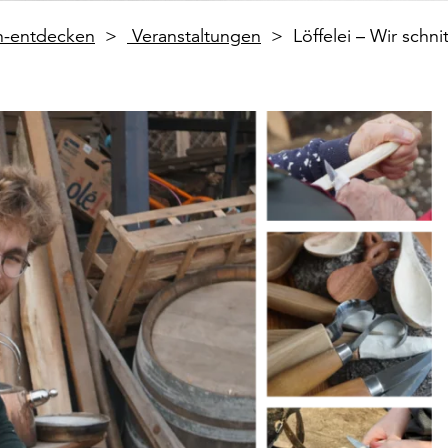
en-entdecken
Veranstaltungen
Löffelei – Wir schni