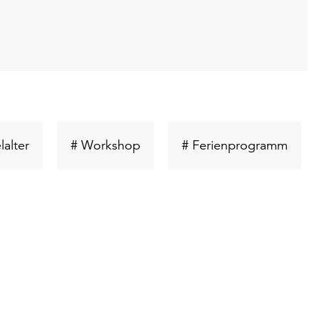
Schlüsselwort
Schlüsselwort
Schlü
lalter
# Workshop
# Ferienprogramm
suchen
suchen
such