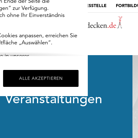
m Ende der Seite die
MUSEUMSPORTAL
DIE LANDESSTELLE
FORTBIL
ngen“ zur Verfügung.
h ohne Ihr Einverständnis
ookies anpassen, erreichen Sie
ltfläche „Auswählen“.
e in unserer
m
Impressum
.
ALLE AKZEPTIEREN
Veranstaltungen