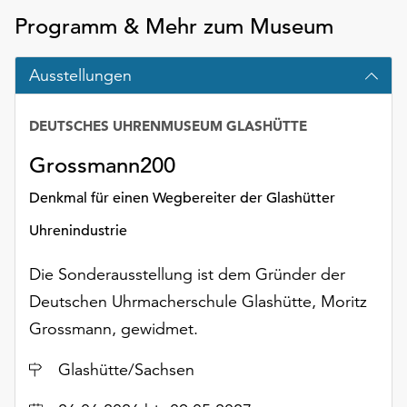
Möchten
Programm & Mehr zum Museum
Sie
die
Ausstellungen
verwendeten
Cookies
anpassen,
DEUTSCHES UHRENMUSEUM GLASHÜTTE
erreichen
Sie
Grossmann200
die
Denkmal für einen Wegbereiter der Glashütter
Einstellungen
über
Uhrenindustrie
die
Schaltfläche
Die Sonderausstellung ist dem Gründer der
„Auswählen“.
Deutschen Uhrmacherschule Glashütte, Moritz
Weitere
Grossmann, gewidmet.
Informationen
finden
Ort
Glashütte/Sachsen
Sie
in