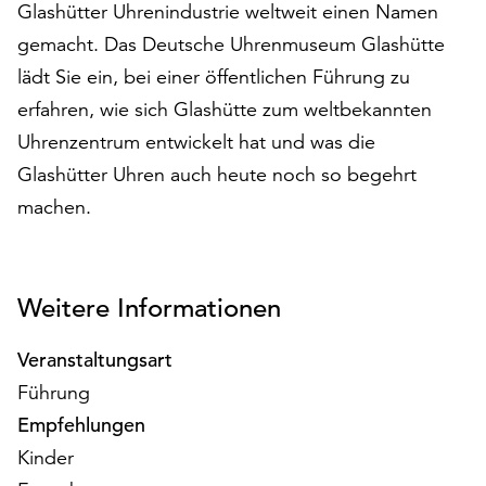
Glashütter Uhrenindustrie weltweit einen Namen
auf
gemacht. Das Deutsche Uhrenmuseum Glashütte
„Alle
akzeptieren“,
lädt Sie ein, bei einer öffentlichen Führung zu
um
erfahren, wie sich Glashütte zum weltbekannten
alle
Uhrenzentrum entwickelt hat und was die
Cookies
zu
Glashütter Uhren auch heute noch so begehrt
akzeptieren.
machen.
Sie
können
Ihr
Einverständnis
Weitere Informationen
jederzeit
ändern
Veranstaltungsart
und
Führung
widerrufen.
Dafür
Empfehlungen
steht
Kinder
Ihnen