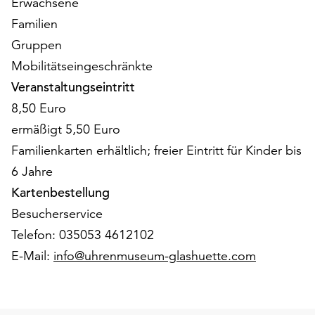
Erwachsene
am
Ende
Familien
der
Gruppen
Seite
Mobilitätseingeschränkte
die
Veranstaltungseintritt
Schaltfläche
„Cookie-
8,50 Euro
Einstellungen“
ermäßigt 5,50 Euro
zur
Familienkarten erhältlich; freier Eintritt für Kinder bis
Verfügung.
Funktionale
6 Jahre
Cookies
Kartenbestellung
werden
Besucherservice
auch
ohne
Telefon: 035053 4612102
Ihr
E-Mail:
info@uhrenmuseum-glashuette.com
Einverständnis
weiterhin
ausgeführt.