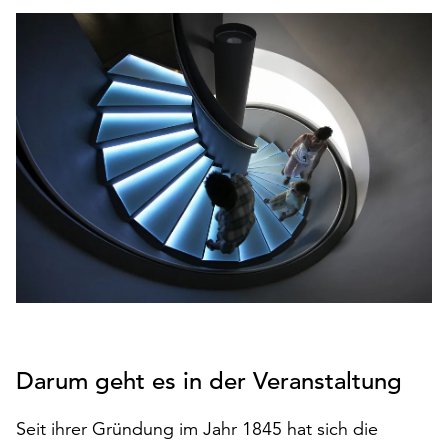
den
Betrieb
der
Seite
notwendig
sind
(funktionale
Cookies),
sowie
solche,
die
lediglich
zu
anonymen
Statistikzwecken
genutzt
Darum geht es in der Veranstaltung
werden.
Klicken
Seit ihrer Gründung im Jahr 1845 hat sich die
Sie