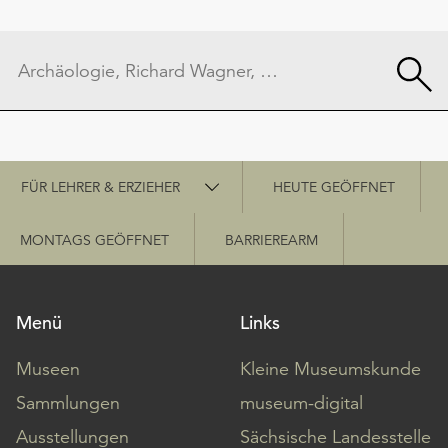
Schnellzugriff
FÜR LEHRER & ERZIEHER
HEUTE GEÖFFNET
MONTAGS GEÖFFNET
BARRIEREARM
Menü
Links
Museen
Kleine Museumskunde
Sammlungen
museum-digital
Ausstellungen
Sächsische Landesstelle