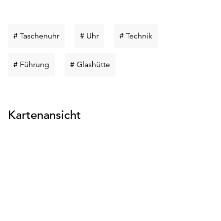
Schlüsselwort
Schlüsselwort
Schlüsselwort
# Taschenuhr
# Uhr
# Technik
suchen
suchen
suchen
Schlüsselwort
Schlüsselwort
# Führung
# Glashütte
suchen
suchen
Kartenansicht