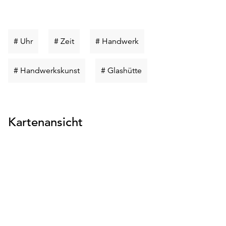
Schlüsselwort
Schlüsselwort
Schlüsselwort
# Uhr
# Zeit
# Handwerk
suchen
suchen
suchen
Schlüsselwort
Schlüsselwort
# Handwerkskunst
# Glashütte
suchen
suchen
Kartenansicht