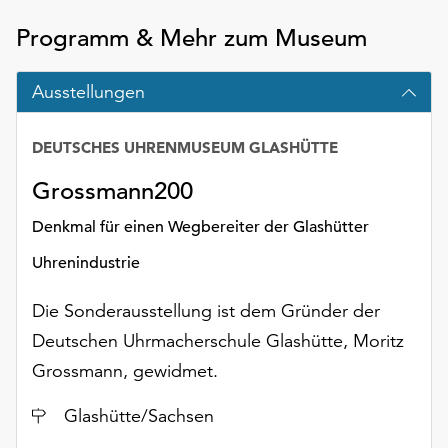
Möchten
Programm & Mehr zum Museum
Sie
die
verwendeten
Ausstellungen
Cookies
anpassen,
DEUTSCHES UHRENMUSEUM GLASHÜTTE
erreichen
Sie
Grossmann200
die
Einstellungen
Denkmal für einen Wegbereiter der Glashütter
über
Uhrenindustrie
die
Schaltfläche
Die Sonderausstellung ist dem Gründer der
„Auswählen“.
Deutschen Uhrmacherschule Glashütte, Moritz
Weitere
Grossmann, gewidmet.
Informationen
finden
Ort
Glashütte/Sachsen
Sie
in