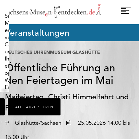
widerrufen.
Umscha
Sachsens-
Naviga
Museen-
entdecken.de
Veranstaltungen
verwendet
Cookies,
um
DEUTSCHES UHRENMUSEUM GLASHÜTTE
Ihnen
Öffentliche Führung an
ein
optimales
den Feiertagen im Mai
Webseiten-
Erlebnis
zu
Maifeiertag, Christi Himmelfahrt und
bieten.
Pfingstmontag
ALLE AKZEPTIEREN
Dazu
zählen
Datum
Cookies,
Glashütte/Sachsen
25.05.2026 14.00 bis
die
für
15.00 Uhr