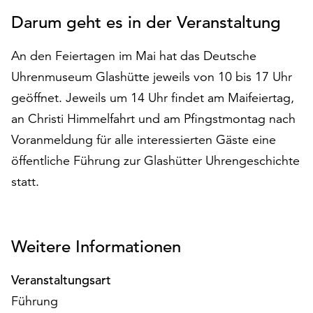
auf
Darum geht es in der Veranstaltung
„Alle
akzeptieren“,
An den Feiertagen im Mai hat das Deutsche
um
Uhrenmuseum Glashütte jeweils von 10 bis 17 Uhr
alle
Cookies
geöffnet. Jeweils um 14 Uhr findet am Maifeiertag,
zu
an Christi Himmelfahrt und am Pfingstmontag nach
akzeptieren.
Voranmeldung für alle interessierten Gäste eine
Sie
können
öffentliche Führung zur Glashütter Uhrengeschichte
Ihr
statt.
Einverständnis
jederzeit
ändern
und
Weitere Informationen
widerrufen.
Dafür
Veranstaltungsart
steht
Führung
Ihnen