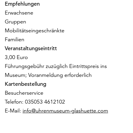
am
Empfehlungen
Ende
Erwachsene
der
Gruppen
Seite
die
Mobilitätseingeschränkte
Schaltfläche
Familien
„Cookie-
Veranstaltungseintritt
Einstellungen“
3,00 Euro
zur
Verfügung.
Führungsgebühr zuzüglich Eintrittspreis ins
Funktionale
Museum; Voranmeldung erforderlich
Cookies
Kartenbestellung
werden
auch
Besucherservice
ohne
Telefon: 035053 4612102
Ihr
E-Mail:
info@uhrenmuseum-glashuette.com
Einverständnis
weiterhin
ausgeführt.