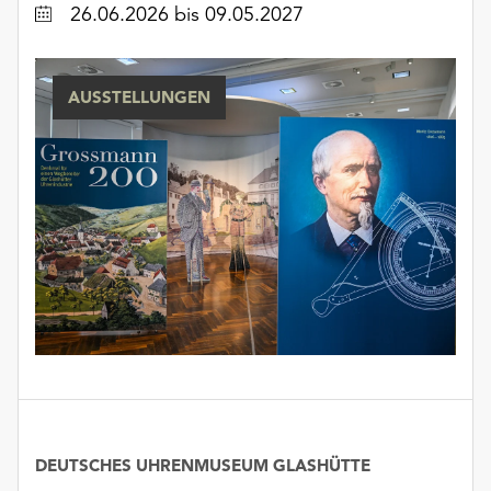
Datum
26.06.2026
bis 09.05.2027
unserer
Datenschutzerklärung
oder
dem
AUSSTELLUNGEN
Impressum
.
DEUTSCHES UHRENMUSEUM GLASHÜTTE
Datum