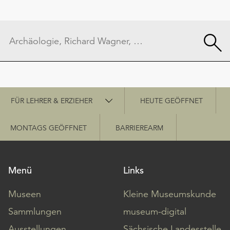
Schnellzugriff
FÜR LEHRER & ERZIEHER
HEUTE GEÖFFNET
MONTAGS GEÖFFNET
BARRIEREARM
Menü
Links
Museen
Kleine Museumskunde
Sammlungen
museum-digital
Ausstellungen
Sächsische Landesstelle